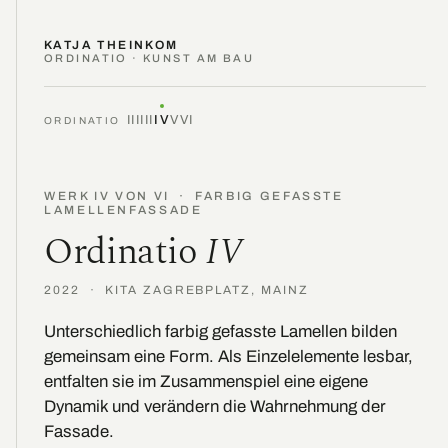
KATJA THEINKOM
ORDINATIO · KUNST AM BAU
I
II
III
IV
V
VI
ORDINATIO
WERK IV VON VI · FARBIG GEFASSTE
LAMELLENFASSADE
Ordinatio
IV
2022 · KITA ZAGREBPLATZ, MAINZ
Unterschiedlich farbig gefasste Lamellen bilden
gemeinsam eine Form. Als Einzelelemente lesbar,
entfalten sie im Zusammenspiel eine eigene
Dynamik und verändern die Wahrnehmung der
Fassade.