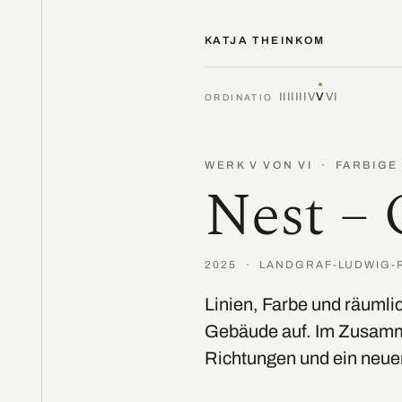
KATJA THEINKOM
I
II
III
IV
V
VI
ORDINATIO
WERK V VON VI · FARBIGE
Nest – 
2025 · LANDGRAF-LUDWIG-
Linien, Farbe und räuml
Gebäude auf. Im Zusamm
Richtungen und ein neu